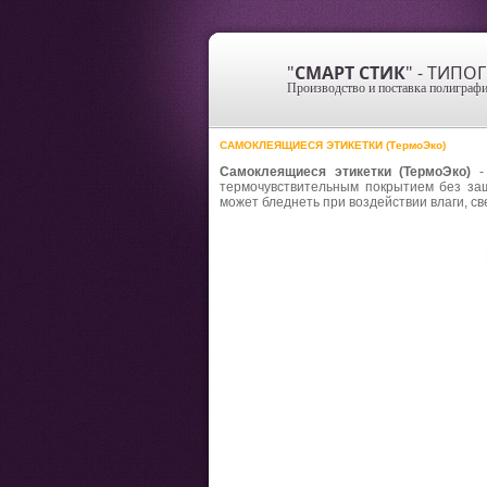
"
СМАРТ СТИК
" - ТИП
Производство и поставка полиграфи
САМОКЛЕЯЩИЕСЯ ЭТИКЕТКИ (ТермоЭко)
Самоклеящиеся этикетки (ТермоЭко)
- 
термочувствительным покрытием без защ
может бледнеть при воздействии влаги, св