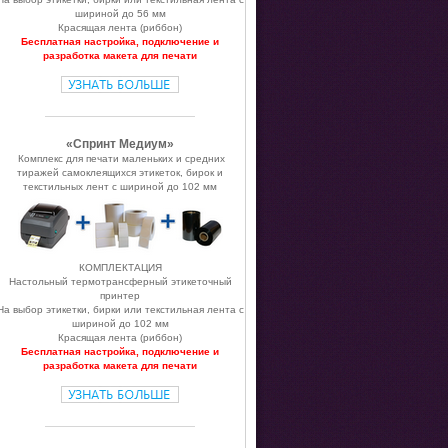
шириной до 56 мм
Красящая лента (риббон)
Бесплатная настройка, подключение и
разработка макета для печати
«Спринт Медиум»
Комплекc для печати маленьких и средних
тиражей самоклеящихся этикеток, бирок и
текстильных лент с шириной до 102 мм
КОМПЛЕКТАЦИЯ
Настольный термотрансферный этикеточный
принтер
На выбор этикетки, бирки или текстильная лента с
шириной до 102 мм
Красящая лента (риббон)
Бесплатная настройка, подключение и
разработка макета для печати