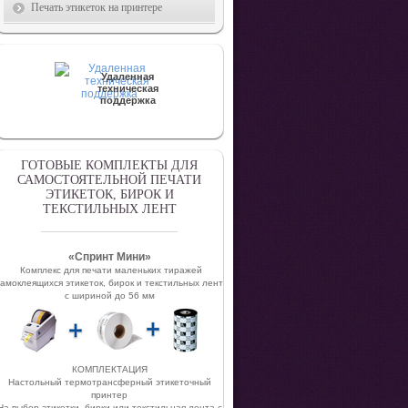
Печать этикеток на принтере
Удаленная
техническая
поддержка
ГОТОВЫЕ КОМПЛЕКТЫ ДЛЯ
САМОСТОЯТЕЛЬНОЙ ПЕЧАТИ
ЭТИКЕТОК, БИРОК И
ТЕКСТИЛЬНЫХ ЛЕНТ
«Спринт Мини»
Комплекc для печати маленьких тиражей
самоклеящихся этикеток, бирок и текстильных лент
с шириной до 56 мм
КОМПЛЕКТАЦИЯ
Настольный термотрансферный этикеточный
принтер
На выбор этикетки, бирки или текстильная лента с