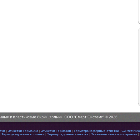
онные и пластиковые бирки, ярлыки. ООО ”Смарт Системс” © 2026
тки
|
Этикетки ТермоЭко
|
Этикетки ТермоТоп
|
Термотрансферные этиетки
|
Синтетичес
|
Термоусадочные колпачки
|
Термоусадочная этикетка
|
Тканевые этикетки и ярлыки
|