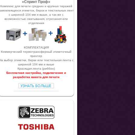
«Спринт Проф»
Комплекс для печати средних и крупных тиражей
самоклеящихся этикеток, бирок и текстильных лент
с шириной 104 мм и выше, а так же с
возможностью сматывания, отрезания или
отделения
КОМПЛЕКТАЦИЯ
Коммерческий термотрансферный этикеточный
принтер
На выбор этикетки, бирки или текстильная лента с
шириной 104 мм и выше
Красящая лента (риббон)
Бесплатная настройка, подключение и
разработка макета для печати