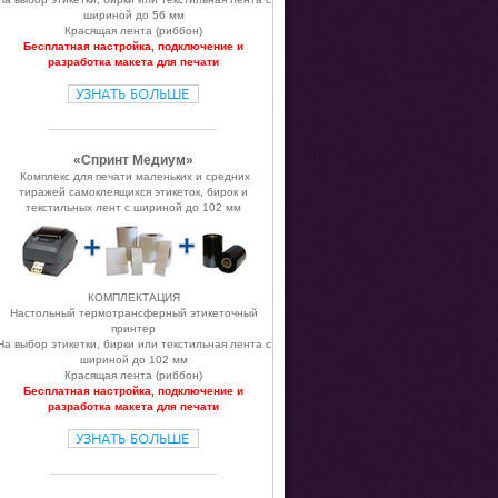
шириной до 56 мм
Красящая лента (риббон)
Бесплатная настройка, подключение и
разработка макета для печати
«Спринт Медиум»
Комплекc для печати маленьких и средних
тиражей самоклеящихся этикеток, бирок и
текстильных лент с шириной до 102 мм
КОМПЛЕКТАЦИЯ
Настольный термотрансферный этикеточный
принтер
На выбор этикетки, бирки или текстильная лента с
шириной до 102 мм
Красящая лента (риббон)
Бесплатная настройка, подключение и
разработка макета для печати