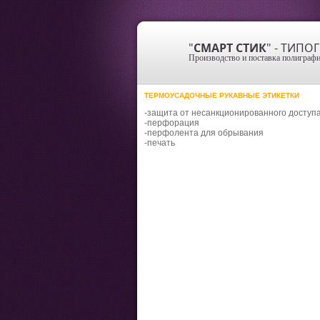
"
СМАРТ СТИК
" - ТИП
Производство и поставка полиграфи
ТЕРМОУСАДОЧНЫЕ РУКАВНЫЕ ЭТИКЕТКИ
-защита от несанкционированного доступ
-перфорация
-перфолента для обрывания
-печать