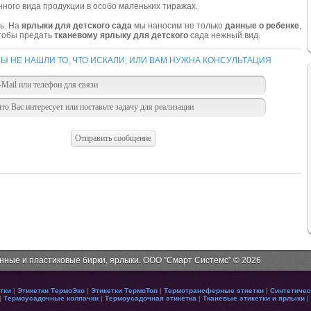
ного вида продукции в особо маленьких тиражах.
ь. На
ярлыки для детского сада
мы наносим не только
данные о ребенке
,
чтобы предать
тканевому ярлыку для детского
сада нежный вид.
ВЫ НЕ НАШЛИ ТО, ЧТО ИСКАЛИ, ИЛИ ВАМ НУЖНА КОНСУЛЬТАЦИЯ
онные и пластиковые бирки, ярлыки. ООО ”Смарт Системс” © 2026
тки
|
Этикетки ТермоЭко
|
Этикетки ТермоТоп
|
Термотрансферные этиетки
|
Синтетичес
|
Термоусадочные колпачки
|
Термоусадочная этикетка
|
Тканевые этикетки и ярлыки
|