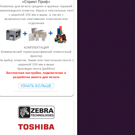
«Спринт Проф»
Комплекс для печати средних и крупных тиражей
самоклеящихся этикеток, бирок и текстильных лент
с шириной 104 мм и выше, а так же с
возможностью сматывания, отрезания или
отделения
КОМПЛЕКТАЦИЯ
Коммерческий термотрансферный этикеточный
принтер
На выбор этикетки, бирки или текстильная лента с
шириной 104 мм и выше
Красящая лента (риббон)
Бесплатная настройка, подключение и
разработка макета для печати