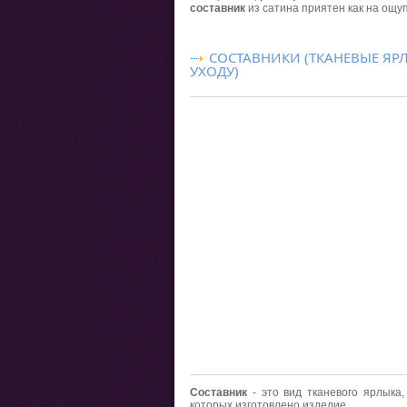
составник
из сатина приятен как на ощуп
СОСТАВНИКИ (ТКАНЕВЫЕ ЯР
УХОДУ)
Составник
- это вид тканевого ярлыка
которых изготовлено изделие.