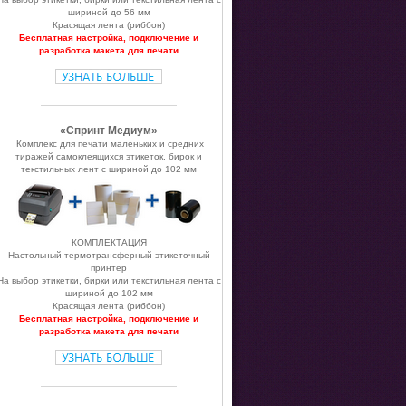
шириной до 56 мм
Красящая лента (риббон)
Бесплатная настройка, подключение и
разработка макета для печати
«Спринт Медиум»
Комплекc для печати маленьких и средних
тиражей самоклеящихся этикеток, бирок и
текстильных лент с шириной до 102 мм
КОМПЛЕКТАЦИЯ
Настольный термотрансферный этикеточный
принтер
На выбор этикетки, бирки или текстильная лента с
шириной до 102 мм
Красящая лента (риббон)
Бесплатная настройка, подключение и
разработка макета для печати