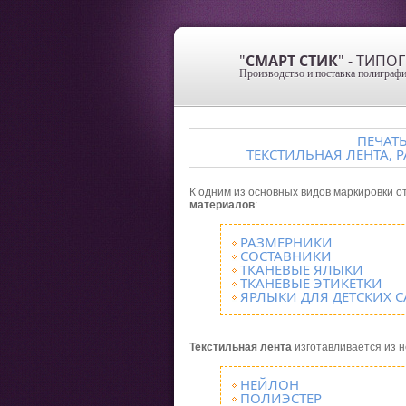
"
СМАРТ СТИК
" - ТИП
Производство и поставка полиграфи
ПЕЧАТ
ТЕКСТИЛЬНАЯ ЛЕНТА, 
К одним из основных видов маркировки о
материалов
:
РАЗМЕРНИКИ
СОСТАВНИКИ
ТКАНЕВЫЕ ЯЛЫКИ
ТКАНЕВЫЕ ЭТИКЕТКИ
ЯРЛЫКИ ДЛЯ ДЕТСКИХ С
Текстильная лента
изготавливается из н
НЕЙЛОН
ПОЛИЭСТЕР