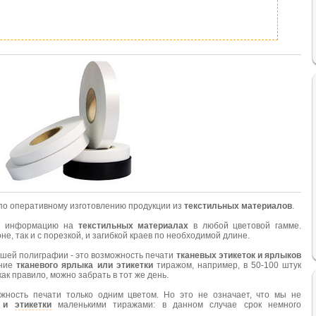
по оперативному изготовлению продукции из
текстильных материалов
.
ю информацию на
текстильных материалах
в любой цветовой гамме.
не, так и с порезкой, и загибкой краев по необходимой длине.
шей полиграфии - это возможность печати
тканевых этикеток и ярлыков
ение
тканевого ярлыка или этикетки
тиражом, например, в 50-100 штук
как правило, можно забрать в тот же день.
ожность печати только одним цветом. Но это не означает, что мы не
и и
этикетки
маленькими тиражами: в данном случае срок немного