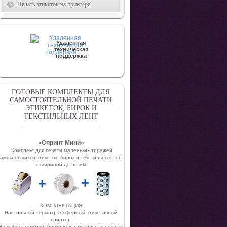
Печать этикеток на принтере
Удаленная
техническая
поддержка
ГОТОВЫЕ КОМПЛЕКТЫ ДЛЯ
САМОСТОЯТЕЛЬНОЙ ПЕЧАТИ
ЭТИКЕТОК, БИРОК И
ТЕКСТИЛЬНЫХ ЛЕНТ
«Спринт Мини»
Комплекc для печати маленьких тиражей
самоклеящихся этикеток, бирок и текстильных лент
с шириной до 56 мм
КОМПЛЕКТАЦИЯ
Настольный термотрансферный этикеточный
принтер
На выбор этикетки, бирки или текстильная лента с