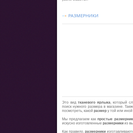
РАЗМЕРНИКИ
Это вид
тканевого ярлыка
, который с
поиск нужного размера в магазине. Та
посмотреть, какой
размер
у той или иной
Мы предлагаем как
простые размерник
искусно изготовленные
размерники
из вы
Как правило,
размерники
изготавливаютс